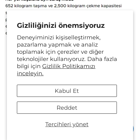
Gizliliğinizi önemsiyoruz
Bang & Olufsen, Yeni Ford Ranger
Deneyiminizi kişiselleştirmek,
Raptor'un Ses Sistemini Tasarladı
pazarlama yapmak ve analiz
23 Haz 2023
toplamak için çerezler ve diğer
Kalite ve inovasyonun öncüsü Bang &
teknolojiler kullanıyoruz. Daha fazla
bilgi için
Gizlilik Politikamızı
Olufsen, otomobil endüstrisindeki
inceleyin.
etkisini bir adım daha ileri taşıdı. Ses
sistemleri konusunda dünya çapında
Kabul Et
bilinen ve takdir edilen Bang &
Olufsen, yeni Ford Ranger...
Reddet
Daha fazla
Tercihleri ​​yönet