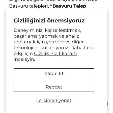
Başvuru talepleri,
“Başvuru
Talep
Formu”
kullanılmak suretiyle yapılabilir.
İlgili kişilerin yapacağı başvurular için, iş
Gizliliğinizi önemsiyoruz
bu bilgilendirme metninin “2-VERİ
Deneyiminizi kişiselleştirmek,
SORUMLUSUNA İLİŞKİN BİLGİLER”
pazarlama yapmak ve analiz
başlıklı bölümünde belirtilen iletişim
toplamak için çerezler ve diğer
kanalları kullanılabilir.
teknolojiler kullanıyoruz. Daha fazla
bilgi için
Gizlilik Politikamızı
BİRCOM İYİ TEKNOLOJİLER,
başvuruda
inceleyin.
yer alan talepleri, talebin niteliğine göre
en kısa sürede ve en geç otuz gün içinde
Kabul Et
ücretsiz olarak sonuçlandırır. Ancak,
işlemin ayrıca bir maliyet gerektirmesi
Reddet
hâlinde, “Veri Sorumlusuna Başvuru Usul
Ve Esasları Hakkında Tebliğ” in 7’nci
Tercihleri ​​yönet
maddesinde belirtilen tutarda ücret
alınabilir. Başvurunun, veri