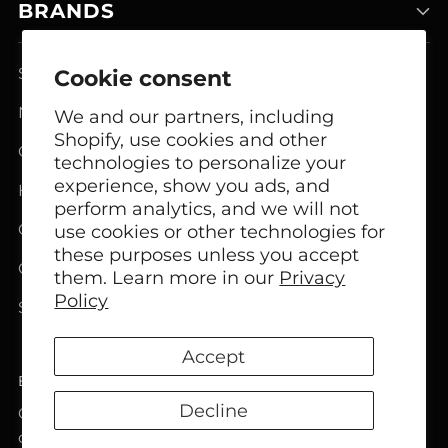
BRANDS
Smart Home Systems
Cookie consent
Network Modem Products
We and our partners, including
Shopify, use cookies and other
GSM FCT Terminals
technologies to personalize your
experience, show you ads, and
Headphones
perform analytics, and we will not
Office Headphones
use cookies or other technologies for
these purposes unless you accept
Call Center Headsets
them. Learn more in our
Privacy
Policy
Speakers
Accept
English
Language
Decline
Copyright © 2026,
Bircom
. All rights reserved. See
our terms of use and privacy notice.