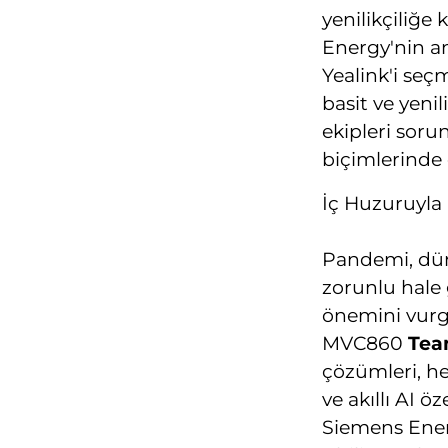
yenilikçiliğe 
Energy'nin an
Yealink'i seç
basit ve yeni
ekipleri sorun
biçimlerinde 
İç Huzuruyla 
Pandemi, dün
zorunlu hale 
önemini vurg
MVC860
Tea
çözümleri, he
ve akıllı AI ö
Siemens Ener