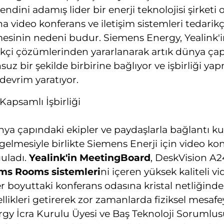
kendini adamış lider bir enerji teknolojisi şirket
a video konferans ve iletişim sistemleri tedarikçi
mesinin nedeni budur. Siemens Energy, Yealink'in
likçi çözümlerinden yararlanarak artık dünya ça
suz bir şekilde birbirine bağlıyor ve işbirliği ya
devrim yaratıyor.
Kapsamlı İşbirliği
ya çapındaki ekipler ve paydaşlarla bağlantı 
gelmesiyle birlikte Siemens Enerji için video ko
uladı.
Yealink'in MeetingBoard
, DeskVision A
ms Rooms sistemleri
ni içeren yüksek kaliteli v
r boyuttaki konferans odasına kristal netliğinde
zellikleri getirerek zor zamanlarda fiziksel mesafe
gy İcra Kurulu Üyesi ve Baş Teknoloji Sorumlu