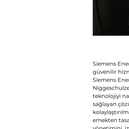
Siemens Enerji
güvenilir hizm
Siemens Energ
Niggeschulze ş
teknolojiyi n
sağlayan çözü
kolaylaştırıl
emekten tasar
yönetimini, i