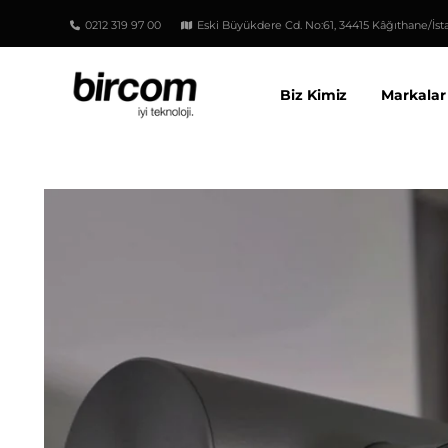
0212 319 97 00
Eski Büyükdere Cd. No:61, 34415 Kâğıthane/İst
Biz Kimiz
Markalar