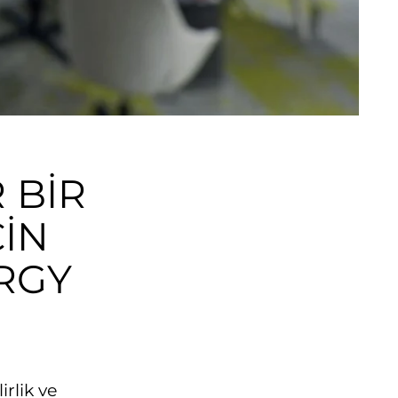
 BİR
ÇİN
RGY
irlik ve