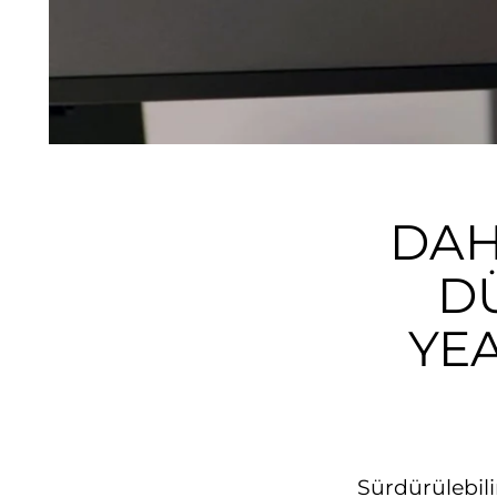
DAH
DÜ
YE
Sürdürülebilir