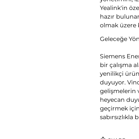
Yealink'in öz
hazır bulunan
olmak üzere k
Geleceğe Yön
Siemens Enerji,
bir çalışma a
yenilikçi ürü
duyuyor. Vinod
gelişmelerin 
heyecan duyuy
geçirmek için
sabırsızlıkla 