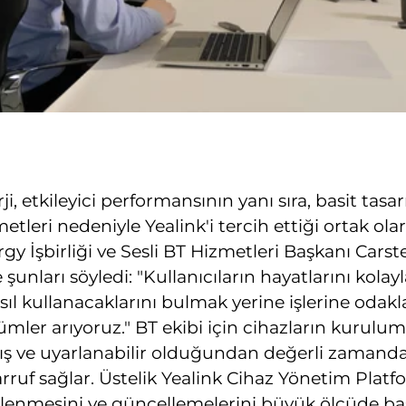
, etkileyici performansının yanı sıra, basit tasa
etleri nedeniyle Yealink'i tercih ettiği ortak olar
y İşbirliği ve Sesli BT Hizmetleri Başkanı Carst
unları söyledi: "Kullanıcıların hayatlarını kolayl
asıl kullanacaklarını bulmak yerine işlerine odak
mler arıyoruz." BT ekibi için cihazların kurulu
mış ve uyarlanabilir olduğundan değerli zamand
ruf sağlar. Üstelik Yealink Cihaz Yönetim Platf
zlenmesini ve güncellemelerini büyük ölçüde basi