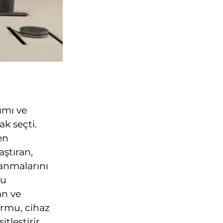
rımı ve
ak seçti.
en
aştıran,
lanmalarını
mu
an ve
ormu, cihaz
tleştirir.