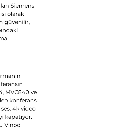
i olan Siemens
si olarak
 güvenilir,
pındaki
pma
kurmanın
nferansın
24, MVC840 ve
ideo konferans
 ses, 4k video
yi kapatıyor.
su Vinod