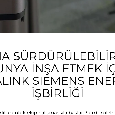
A SÜRDÜRÜLEBİLİR
NYA İNŞA ETMEK İ
ALINK SIEMENS ENE
İŞBİRLİĞİ
lik günlük ekip çalışmasıyla başlar. Sürdürülebil