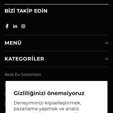
BİZİ TAKİP EDİN
MENÜ
KATEGORILER
Akıllı Ev Sistemleri
Ağ Modem Ürünleri
Gizliliğinizi önemsiyoruz
GSM FCT Terminalleri
Deneyiminizi kişiselleştirmek,
Kulaklıklar
pazarlama yapmak ve analiz