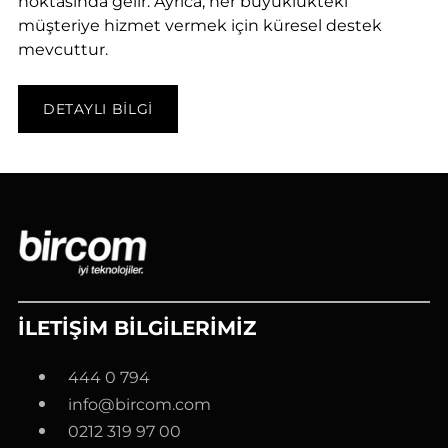
noktasında gelir. Ayrıca, her büyüklükteki
müşteriye hizmet vermek için küresel destek
mevcuttur.
DETAYLI BILGI
İLETİŞİM BİLGİLERİMİZ
444 0 794
info@bircom.com
0212 319 97 00