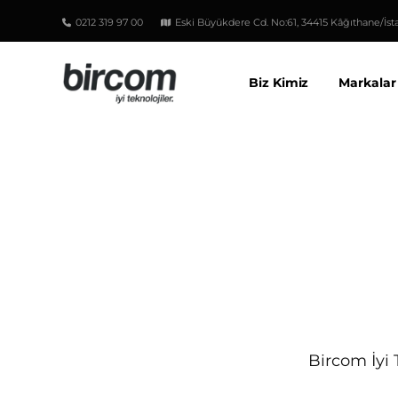
0212 319 97 00
Eski Büyükdere Cd. No:61, 34415 Kâğıthane/İst
Biz Kimiz
Markalar
Bircom İyi 