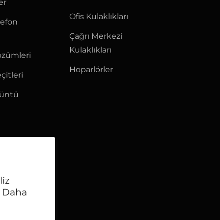
er
Ofis Kulaklıkları
lefon
Çağrı Merkezi
Kulaklıkları
özümleri
Hoparlörler
çitleri
rüntü
liz
. Daha
görüntüle