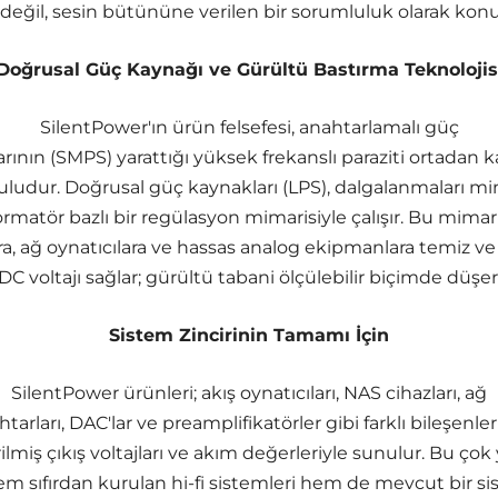
k değil, sesin bütününe verilen bir sorumluluk olarak konu
Doğrusal Güç Kaynağı ve Gürültü Bastırma Teknolojis
SilentPower'ın ürün felsefesi, anahtarlamalı güç
rının (SMPS) yarattığı yüksek frekanslı paraziti ortadan 
uludur. Doğrusal güç kaynakları (LPS), dalgalanmaları m
rmatör bazlı bir regülasyon mimarisiyle çalışır. Bu mimari,
a, ağ oynatıcılara ve hassas analog ekipmanlara temiz ve k
DC voltajı sağlar; gürültü tabani ölçülebilir biçimde düşer
Sistem Zincirinin Tamamı İçin
SilentPower ürünleri; akış oynatıcıları, NAS cihazları, ağ
tarları, DAC'lar ve preamplifikatörler gibi farklı bileşenler
rilmiş çıkış voltajları ve akım değerleriyle sunulur. Bu çok
m sıfırdan kurulan hi-fi sistemleri hem de mevcut bir s