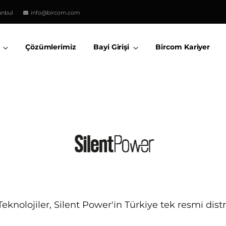
anbul
info@bircom.com
Çözümlerimiz
Bayi Girişi
Bircom Kariyer
Teknolojiler, Silent Power'in Türkiye tek resmi dist