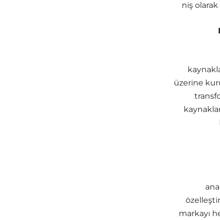
niş olara
kaynakla
üzerine kur
transfo
kaynaklar
anah
özelleşti
markayı he