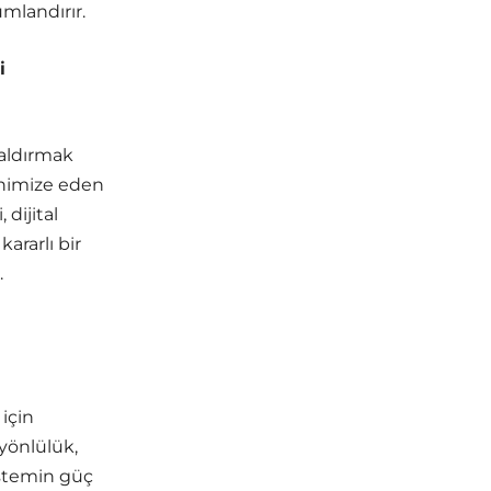
mlandırır.
i
kaldırmak
inimize eden
 dijital
ararlı bir
.
 için
 yönlülük,
istemin güç