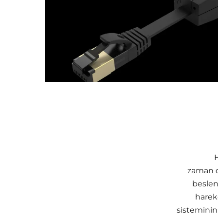
H
zaman d
beslen
hareke
sisteminin