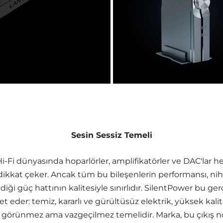
Sesin Sessiz Temeli
i-Fi dünyasında hoparlörler, amplifikatörler ve DAC'lar h
ikkat çeker. Ancak tüm bu bileşenlerin performansı, niha
diği güç hattının kalitesiyle sınırlıdır. SilentPower bu ge
t eder: temiz, kararlı ve gürültüsüz elektrik, yüksek kalit
 görünmez ama vazgeçilmez temelidir. Marka, bu çıkış no