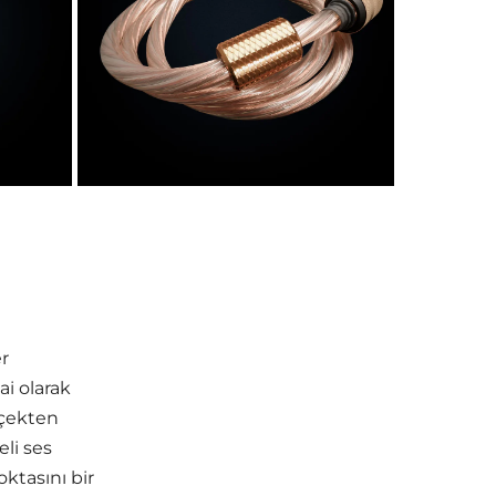
er
i olarak
rçekten
eli ses
ktasını bir