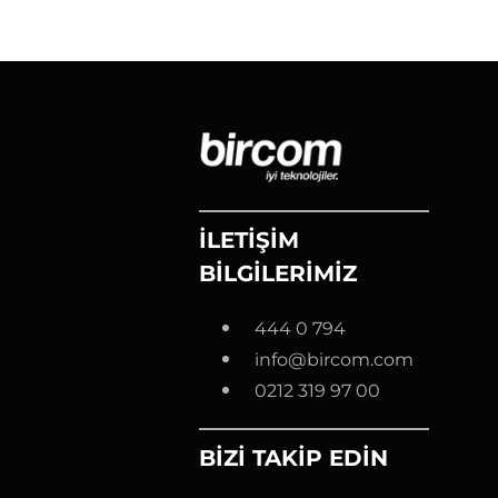
İLETİŞİM
BİLGİLERİMİZ
444 0 794
info@bircom.com
0212 319 97 00
BİZİ TAKİP EDİN