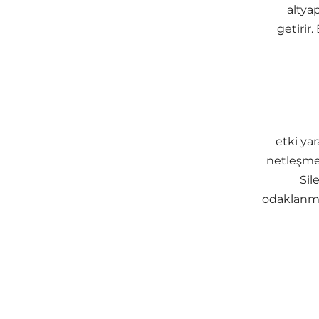
altyap
getirir
etki ya
netleşme
Sil
odaklanmış