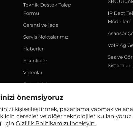
SBC Ürünl
Teknik Destek Talep
Formu
IP Dect Te
Modelleri
Garanti ve İade
Asansör Ç
Servis Noktalarımız
VoIP Ağ Ge
Haberler
Ses ve Gö
Etkinlikler
Sistemleri
Videolar
Ürün Talebi
iğinizi önemsiyoruz
Bize Ulaşın
nizi kişiselleştirmek, pazarlama yapmak ve ana
 için çerezler ve diğer teknolojiler kullanıyoruz
kları saklıdır. Kullanım koşullarını ve gizlilik politikasını 
gi için
Gizlilik Politikamızı inceleyin.