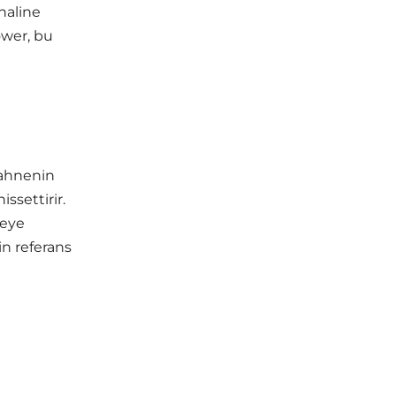
 haline
ower, bu
sahnenin
settirir.
meye
in referans