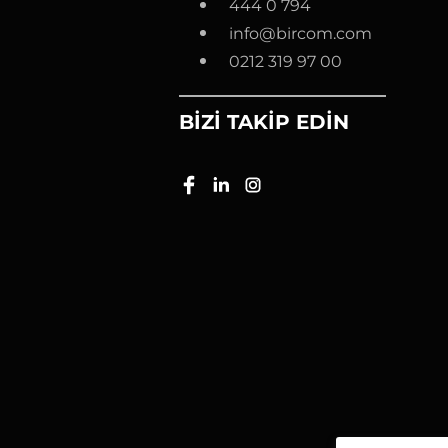
444 0 794
info@bircom.com
0212 319 97 00
BİZİ TAKİP EDİN