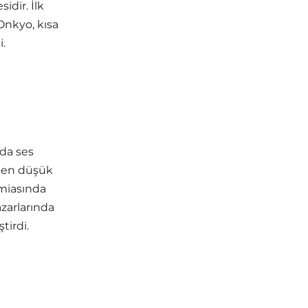
idir. İlk
Onkyo, kısa
.
ada ses
n en düşük
amiasında
zarlarında
tirdi.