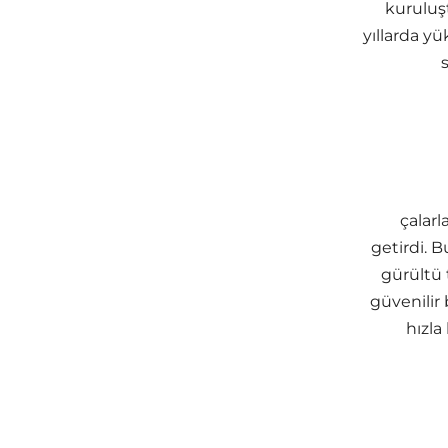
kuruluşt
yıllarda y
çalarl
getirdi. 
gürültü 
güvenilir
hızla