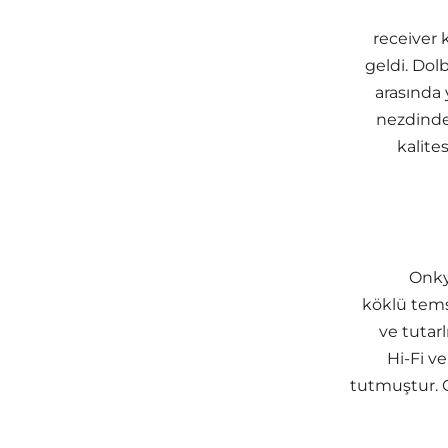
receiver 
geldi. Dol
arasında 
nezdinde 
kalite
Onky
köklü tems
ve tutarl
Hi-Fi v
tutmuştur. 