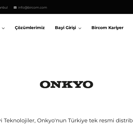
anbul
info@bircom.com
Çözümlerimiz
Bayi Girişi
Bircom Kariyer
i Teknolojiler, Onkyo'nun Türkiye tek resmi distri