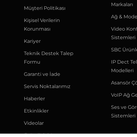
Markaları
Müşteri Politikası
Ağ & Mode
Kişisel Verilerin
Korunması
Video Kon
Sistemleri
Kariyer
SBC Ürünl
Teknik Destek Talep
Formu
IP Dect Te
Modelleri
Garanti ve İade
Asansör Ç
Servis Noktalarımız
VoIP Ağ Ge
Haberler
Ses ve Gö
Etkinlikler
Sistemleri
Videolar
Ürün Talebi