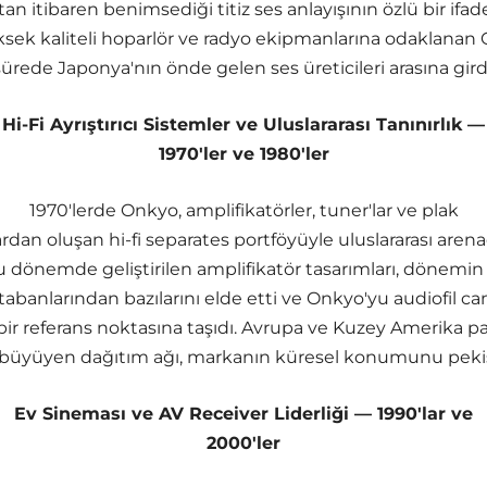
an itibaren benimsediği titiz ses anlayışının özlü bir ifades
üksek kaliteli hoparlör ve radyo ekipmanlarına odaklanan 
sürede Japonya'nın önde gelen ses üreticileri arasına girdi
Hi-Fi Ayrıştırıcı Sistemler ve Uluslararası Tanınırlık —
1970'ler ve 1980'ler
1970'lerde Onkyo, amplifikatörler, tuner'lar ve plak
ardan oluşan hi-fi separates portföyüyle uluslararası aren
Bu dönemde geliştirilen amplifikatör tasarımları, dönemi
tabanlarından bazılarını elde etti ve Onkyo'yu audiofil c
 bir referans noktasına taşıdı. Avrupa ve Kuzey Amerika pa
 büyüyen dağıtım ağı, markanın küresel konumunu pekiş
Ev Sineması ve AV Receiver Liderliği — 1990'lar ve
2000'ler