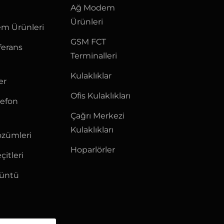
Ağ Modem
Ürünleri
m Ürünleri
GSM FCT
ferans
Terminalleri
Kulaklıklar
er
Ofis Kulaklıkları
lefon
Çağrı Merkezi
Kulaklıkları
özümleri
Hoparlörler
çitleri
rüntü