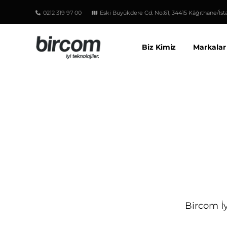
0212 319 97 00
Eski Büyükdere Cd. No:61, 34415 Kâğıthane/İst
Biz Kimiz
Markalar
Bircom İy