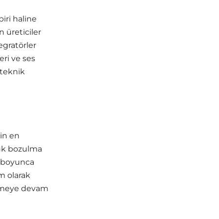
iri haline
 üreticiler
egratörler
eri ve ses
 teknik
in en
şük bozulma
ıl boyunca
m olarak
irmeye devam