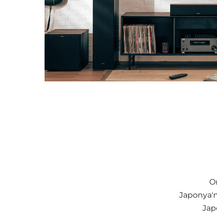
On
Japonya'n
Jap