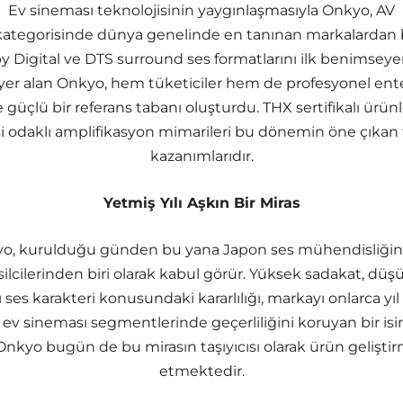
Ev sineması teknolojisinin yaygınlaşmasıyla Onkyo, AV
kategorisinde dünya genelinde en tanınan markalardan b
by Digital ve DTS surround ses formatlarını ilk benimseyen
yer alan Onkyo, hem tüketiciler hem de profesyonel ent
güçlü bir referans tabanı oluşturdu. THX sertifikalı ürünl
si odaklı amplifikasyon mimarileri bu dönemin öne çıkan
kazanımlarıdır.
Yetmiş Yılı Aşkın Bir Miras
o, kurulduğu günden bu yana Japon ses mühendisliğin
ilcilerinden biri olarak kabul görür. Yüksek sadakat, dü
ı ses karakteri konusundaki kararlılığı, markayı onlarca y
e ev sineması segmentlerinde geçerliliğini koruyan bir isi
Onkyo bugün de bu mirasın taşıyıcısı olarak ürün gelişt
etmektedir.