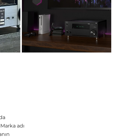
nda
 Marka adı
anın